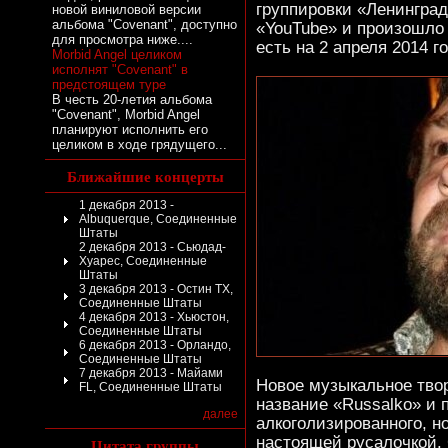
группировки «Ленинград
новой виниловой версии
альбома "Covenant", доступно
«YouTube» и произошло 
для просмотра ниже....
есть на 2 апреля 2014 го
Morbid Angel целиком
исполнят "Covenant" в
предстоящем туре
В честь 20-летия альбома
"Covenant", Morbid Angel
планируют исполнить его
целиком в ходе грядущего...
Ближайшие концерты
1 декабря 2013 -
Albuquerque, Соединенные
Штаты
2 декабря 2013 - Сьюдад-
Хуарес, Соединенные
Штаты
3 декабря 2013 - Остин TX,
Соединенные Штаты
4 декабря 2013 - Хьюстон,
Соединенные Штаты
6 декабря 2013 - Орландо,
Соединенные Штаты
7 декабря 2013 - Майами
Новое музыкальное тво
FL, Соединенные Штаты
название «Russalko» и 
далее
алкоголизированного, н
настоящей русалочкой. 
Цитата группы