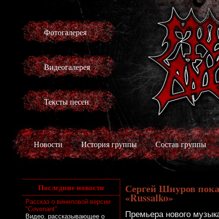
Фотогалерея
Видеогалерея
Тексты песен
Новости
История группы
Состав группы
Сергей Шнуров пока
Последние новости
«Russalko»
Рассказ о виниловой версии
"Covenant"
Премьера нового музык
Видео, рассказывающее о