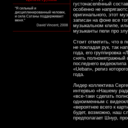
густонаселённый состав
"Я сильный и
особенно не напрягаютс
дисциплинированный человек,
оригинального, этот му
и сила Сатаны поддерживает
записан на фоне все то
меня."
музыкальном клипе, или
David Vincent, 2008
музыканты пели про зл
Стоит отметить, что в 
не покладая рук, так на
года, его группировка «
снять полнометражный 
последнего видеоклипа
«Ueban», релиз которог
года.
Лидер коллектива Серге
интервью «Нашему ради
«все-таки сделать пол
одноименным с видеокл
«вероятнее всего к карт
будет, возможно, наш 
предполагает Шнур, прое