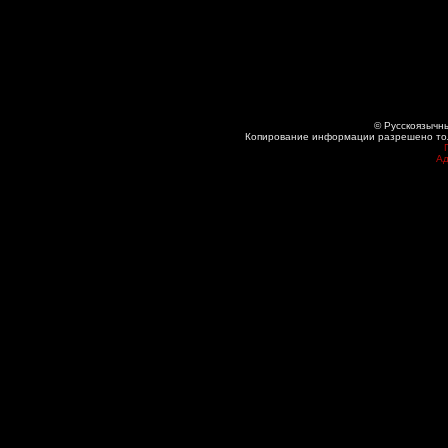
© Русскоязычны
Копирование информации разрешено толь
Ад