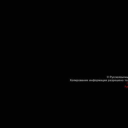
© Русскоязычны
Копирование информации разрешено толь
Ад