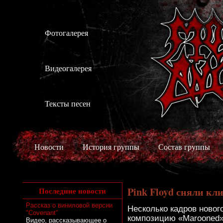
Фотогалерея
Видеогалерея
Тексты песен
Новости
История группы
Состав группы
Pink Floyd сняли кл
Последние новости
Рассказ о виниловой версии
Несколько кадров новог
"Covenant"
композицию «Marooned»
Видео, рассказывающее о