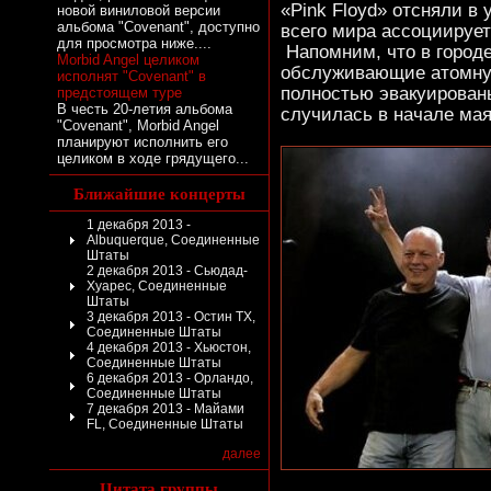
«Pink Floyd» отсняли в 
новой виниловой версии
альбома "Covenant", доступно
всего мира ассоциируе
для просмотра ниже....
Напомним, что в город
Morbid Angel целиком
обслуживающие атомную
исполнят "Covenant" в
полностью эвакуированы
предстоящем туре
В честь 20-летия альбома
случилась в начале мая
"Covenant", Morbid Angel
планируют исполнить его
целиком в ходе грядущего...
Ближайшие концерты
1 декабря 2013 -
Albuquerque, Соединенные
Штаты
2 декабря 2013 - Сьюдад-
Хуарес, Соединенные
Штаты
3 декабря 2013 - Остин TX,
Соединенные Штаты
4 декабря 2013 - Хьюстон,
Соединенные Штаты
6 декабря 2013 - Орландо,
Соединенные Штаты
7 декабря 2013 - Майами
FL, Соединенные Штаты
далее
Цитата группы