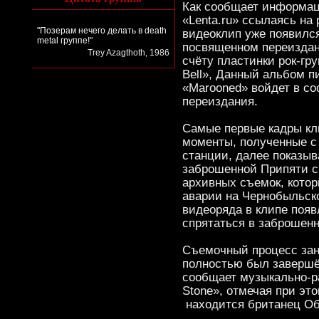
Как сообщает информац
«Lenta.ru» ссылаясь н
"Позерам нечего делать в death
видеоклип уже появилс
metal группе!"
посвященном переиздан
Trey Azagthoth, 1986
счёту пластинки рок-гру
Bell», Данный альбом пи
«Marooned» войдет в с
переиздания.
Самые первые кадры кл
моменты, полученные с
станции, далее показыв
заброшенной Припяти 
архивных съемок, котор
аварии на Чернобыльск
видеоряда в клипе появ
спрятаться в заброшенн
Съемочный процесс зан
полностью был завершё
сообщает музыкально-р
Stone», отмечая при эт
находится британец Обр