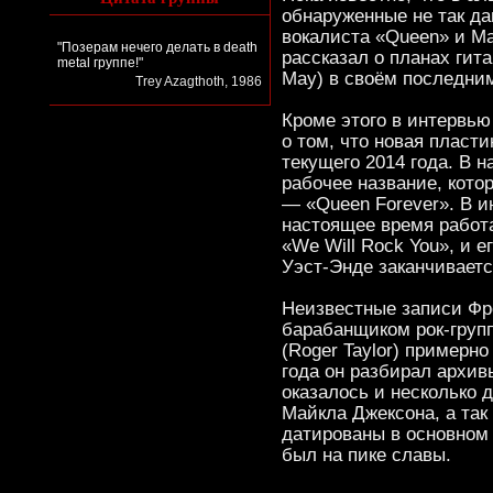
обнаруженные не так д
вокалиста «Queen» и Ма
"Позерам нечего делать в death
рассказал о планах гит
metal группе!"
May) в своём последни
Trey Azagthoth, 1986
Кроме этого в интервь
о том, что новая пласти
текущего 2014 года. В 
рабочее название, кото
— «Queen Forever». В и
настоящее время работ
«We Will Rock You», и е
Уэст-Энде заканчиваетс
Неизвестные записи Ф
барабанщиком рок-груп
(Roger Taylor) примерно
года он разбирал архи
оказалось и несколько
Майкла Джексона, а так
датированы в основном 
был на пике славы.