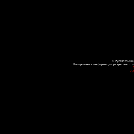
© Русскоязычны
Копирование информации разрешено толь
Ад