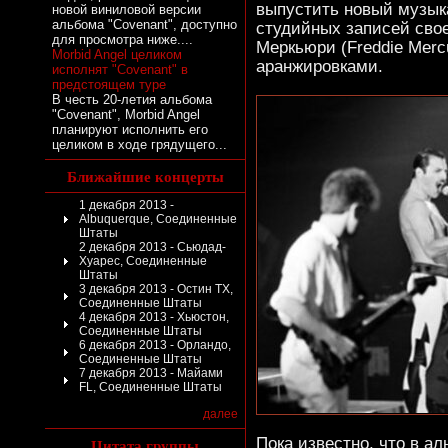
выпустить новый музык
новой виниловой версии
альбома "Covenant", доступно
студийных записей свое
для просмотра ниже....
Меркьюри (Freddie Mer
Morbid Angel целиком
аранжировками.
исполнят "Covenant" в
предстоящем туре
В честь 20-летия альбома
"Covenant", Morbid Angel
планируют исполнить его
целиком в ходе грядущего...
Ближайшие концерты
1 декабря 2013 -
Albuquerque, Соединенные
Штаты
2 декабря 2013 - Сьюдад-
Хуарес, Соединенные
Штаты
3 декабря 2013 - Остин TX,
Соединенные Штаты
4 декабря 2013 - Хьюстон,
Соединенные Штаты
6 декабря 2013 - Орландо,
Соединенные Штаты
7 декабря 2013 - Майами
FL, Соединенные Штаты
далее
Цитата группы
Пока известно, что в ал