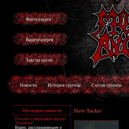
Фотогалерея
Видеогалерея
Тексты песен
Новости
История группы
Состав группы
Steve Tucker
Последние новости
Рассказ о виниловой версии
"Covenant"
Видео, рассказывающее о