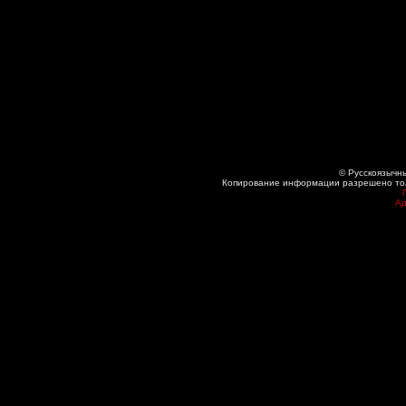
© Русскоязычны
Копирование информации разрешено толь
Ад