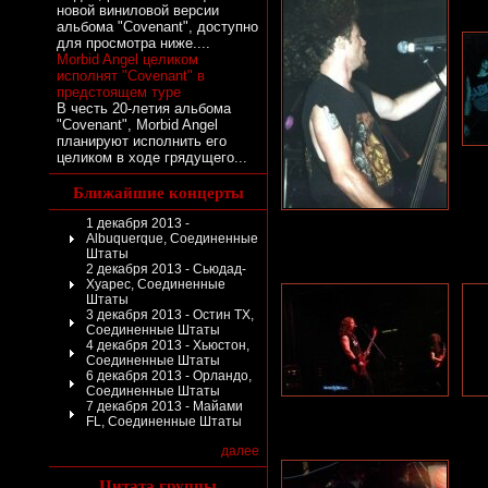
новой виниловой версии
альбома "Covenant", доступно
для просмотра ниже....
Morbid Angel целиком
исполнят "Covenant" в
предстоящем туре
В честь 20-летия альбома
"Covenant", Morbid Angel
планируют исполнить его
целиком в ходе грядущего...
Ближайшие концерты
1 декабря 2013 -
Albuquerque, Соединенные
Штаты
2 декабря 2013 - Сьюдад-
Хуарес, Соединенные
Штаты
3 декабря 2013 - Остин TX,
Соединенные Штаты
4 декабря 2013 - Хьюстон,
Соединенные Штаты
6 декабря 2013 - Орландо,
Соединенные Штаты
7 декабря 2013 - Майами
FL, Соединенные Штаты
далее
Цитата группы