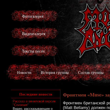
Фотогалерея
Видеогалерея
Тексты песен
Новости
История группы
Состав группы
Фронтмен «Muse» за
Последние новости
Рассказ о виниловой версии
Фронтмен британской р
"Covenant"
(Matt Bellamy) должен 
Видео, рассказывающее о