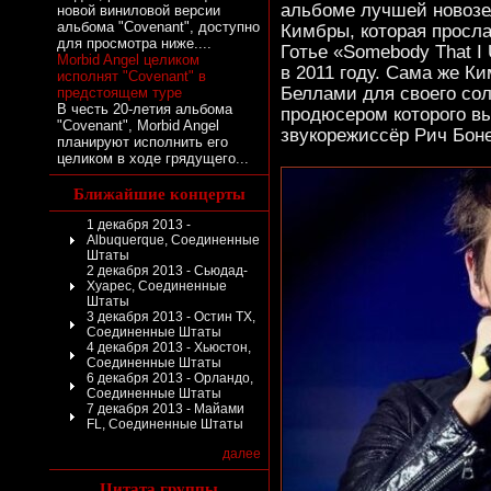
альбоме лучшей новозе
новой виниловой версии
альбома "Covenant", доступно
Кимбры, которая просла
для просмотра ниже....
Готье «Somebody That I
Morbid Angel целиком
в 2011 году. Сама же К
исполнят "Covenant" в
Беллами для своего сол
предстоящем туре
В честь 20-летия альбома
продюсером которого в
"Covenant", Morbid Angel
звукорежиссёр Рич Боне
планируют исполнить его
целиком в ходе грядущего...
Ближайшие концерты
1 декабря 2013 -
Albuquerque, Соединенные
Штаты
2 декабря 2013 - Сьюдад-
Хуарес, Соединенные
Штаты
3 декабря 2013 - Остин TX,
Соединенные Штаты
4 декабря 2013 - Хьюстон,
Соединенные Штаты
6 декабря 2013 - Орландо,
Соединенные Штаты
7 декабря 2013 - Майами
FL, Соединенные Штаты
далее
Цитата группы