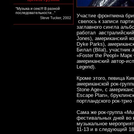
"Музыка и секс!!! В разной
последовательности..."
Участие фронтмена бри
Steve Tucker, 2002
свелось к записи парти
заглавного сингла альб
работал австралийский
Jones), американский к
Dyke Parks), американс
Билал (Bilal), участник
«Foster the Peopl» Марк
американский автор-ис
Legend).
Кроме этого, певица Ки
американской рок-групп
Stone Age», с американс
Escape Plan», бруклинск
портландского рок-трио 
Сама же рок-группа «Mu
фестивальных дней во в
музыкальное мероприяти
11-13 и в следующий 1