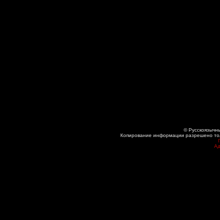
© Русскоязычны
Копирование информации разрешено толь
Ад