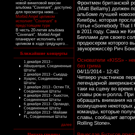
Фронтмен британской р
новой виниловой версии
альбома "Covenant", доступно
(Matt Bellamy) должен 
для просмотра ниже....
альбоме лучшей новозе
Morbid Angel целиком
Кимбры, которая просла
исполнят "Covenant" в
Готье «Somebody That I
предстоящем туре
В честь 20-летия альбома
в 2011 году. Сама же К
"Covenant", Morbid Angel
Беллами для своего сол
планируют исполнить его
продюсером которого в
целиком в ходе грядущего...
звукорежиссёр Рич Боне
Ближайшие концерты
Основатели «KISS» - н
1 декабря 2013 -
без грима
Albuquerque, Соединенные
Штаты
04/11/2014 - 12:42
2 декабря 2013 - Сьюдад-
Четверо участников пер
Хуарес, Соединенные
легендарной американск
Штаты
3 декабря 2013 - Остин TX,
таки на сцену во время
Соединенные Штаты
славы рок-н-ролла. Пр
4 декабря 2013 - Хьюстон,
обращать внимания на г
Соединенные Штаты
6 декабря 2013 - Орландо,
возмущение некоторых д
Соединенные Штаты
команды, которые получ
7 декабря 2013 - Майами
FL, Соединенные Штаты
славы, сообщает автор
Rolling Stone».
далее
Цитата группы
Вячеслав Бутусов прист