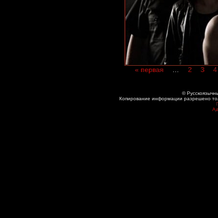
« первая
…
2
3
4
© Русскоязычны
Копирование информации разрешено толь
Ад