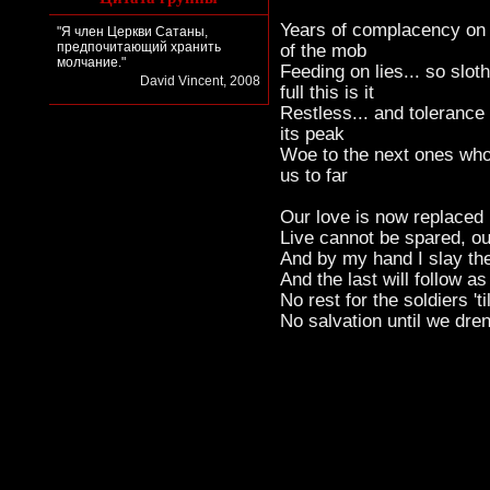
Years of complacency on 
"Я член Церкви Сатаны,
предпочитающий хранить
of the mob
молчание."
Feeding on lies... so slot
David Vincent, 2008
full this is it
Restless... and tolerance
its peak
Woe to the next ones wh
us to far
Our love is now replaced
Live cannot be spared, ou
And by my hand I slay the
And the last will follow 
No rest for the soldiers 't
No salvation until we dren