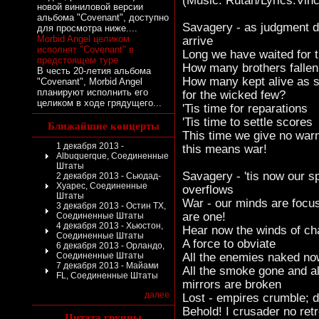
(Music: Rutan/Lyrics:Vinc
новой виниловой версии
альбома "Covenant", доступно
Savagery - as judgment 
для просмотра ниже....
Morbid Angel целиком
arrive
исполнят "Covenant" в
Long we have waited for t
предстоящем туре
How many brothers falle
В честь 20-летия альбома
How many kept alive as 
"Covenant", Morbid Angel
планируют исполнить его
for the wicked few?
целиком в ходе грядущего...
'Tis time for reparations
'Tis time to settle scores
Ближайшие концерты
This time we give no warn
1 декабря 2013 -
this means war!
Albuquerque, Соединенные
Штаты
Savagery - 'tis now our sp
2 декабря 2013 - Сьюдад-
Хуарес, Соединенные
overflows
Штаты
War - our minds are focu
3 декабря 2013 - Остин TX,
are one!
Соединенные Штаты
4 декабря 2013 - Хьюстон,
Hear now the winds of c
Соединенные Штаты
A force to obviate
6 декабря 2013 - Орландо,
Соединенные Штаты
All the enemies naked no
7 декабря 2013 - Майами
All the smoke gone and all
FL, Соединенные Штаты
mirrors are broken
далее
Lost - empires crumble; d
Behold! I crusader no retr
Цитата группы