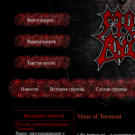
Фотогалерея
Видеогалерея
Тексты песен
Новости
История группы
Состав группы
Maze of Torment
Последние новости
Рассказ о виниловой версии
"Covenant"
Видео, рассказывающее о