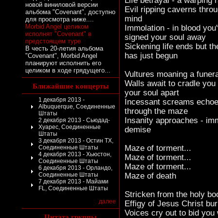
Life betrayal - a warping 
новой виниловой версии
Evil ripping caverns thro
альбома "Covenant", доступно
mind
для просмотра ниже....
Morbid Angel целиком
Immolation - in blood you
исполнят "Covenant" в
signed your soul away
предстоящем туре
Sickening life ends but th
В честь 20-летия альбома
has just begun
"Covenant", Morbid Angel
планируют исполнить его
целиком в ходе грядущего...
Vultures moaning a funera
Walls await to cradle you 
Ближайшие концерты
your soul apart
1 декабря 2013 -
Incessant screams echo
Albuquerque, Соединенные
through the maze
Штаты
Insanity approaches - im
2 декабря 2013 - Сьюдад-
Хуарес, Соединенные
demise
Штаты
3 декабря 2013 - Остин TX,
Maze of torment...
Соединенные Штаты
4 декабря 2013 - Хьюстон,
Maze of torment...
Соединенные Штаты
Maze of torment...
6 декабря 2013 - Орландо,
Соединенные Штаты
Maze of death
7 декабря 2013 - Майами
FL, Соединенные Штаты
Stricken from the holy bo
далее
Effigy of Jesus Christ bu
Voices cry out to bid yo
Цитата группы