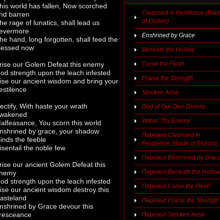
his world has fallen, Now scorched
Cleansed in Pestilence (Bla
nd barren
of Elohim)
he rage of lunatics, shall lead us
evermore
Enshrined by Grace
he hand, long forgotten, shall feed the
lessed now
Beneath the Hollow
rise our Golem Defeat this enemy
Curse the Flesh
od strength upon the leach infested
Praise the Strength
ise our ancient wisdom and bring your
estilence
Stricken Arise
ectify, With haste your wrath
God of Our Own Divinity
wakened
Within Thy Enemy
alfeasance, You scorn this world
nshrined by grace, your shadow
Перевод Cleansed in
linds the feeble
Pestilence (Blade of Elohim)
isentail the noble few
Перевод Enshrined by Grac
rise our ancient Golem Defeat this
Перевод Beneath the Hollo
nemy
od strength upon the leach infested
Перевод Curse the Flesh
ise our ancient wisdom destroy this
asteland
Перевод Praise the Strength
nshrined by Grace devour this
resceance
Перевод Stricken Arise