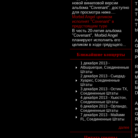
новой виниловой версии
T
альбома "Covenant", доступно
a
для просмотра ниже....
T
Morbid Angel целиком
n
исполнят "Covenant" в
T
предстоящем туре
b
В честь 20-летия альбома
"Covenant", Morbid Angel
планируют исполнить его
A
целиком в ходе грядущего...
G
R
Ближайшие концерты
p
1 декабря 2013 -
R
Albuquerque, Соединенные
a
Штаты
2 декабря 2013 - Сьюдад-
M
Хуарес, Соединенные
E
Штаты
b
3 декабря 2013 - Остин TX,
D
Соединенные Штаты
4 декабря 2013 - Хьюстон,
Соединенные Штаты
A
6 декабря 2013 - Орландо,
e
Соединенные Штаты
G
7 декабря 2013 - Майами
R
FL, Соединенные Штаты
w
далее
E
p
Цитата группы