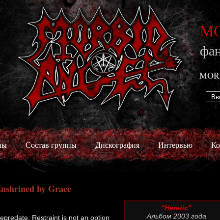
MO
фан
MOR
пы
Состав группы
Дискография
Интервью
Ко
nshrined by Grace
"Heretic"
Альбом 2003 года
epredate, Restraint is not an option