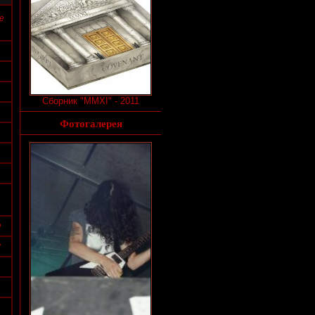
de
Сборник "MMXI" - 2011
Фотогалерея
e
w