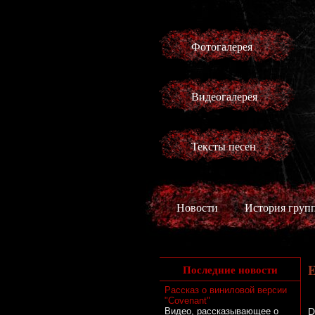
Фотогалерея
Видеогалерея
Тексты песен
Новости
История груп
E
Последние новости
Рассказ о виниловой версии
"Covenant"
Видео, рассказывающее о
D