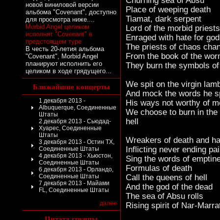
Churning sea of Absu
новой виниловой версии
Place of weeping death
альбома "Covenant", доступно
Tiamat, dark serpent
для просмотра ниже....
Morbid Angel целиком
Lord of the morbid priests
исполнят "Covenant" в
Enraged with hate for god
предстоящем туре
The priests of chaos chan
В честь 20-летия альбома
From the book of the wo
"Covenant", Morbid Angel
планируют исполнить его
They burn the symbols of 
целиком в ходе грядущего...
We spit on the virgin lam
Ближайшие концерты
And mock the words he 
1 декабря 2013 -
His ways not worthy of m
Albuquerque, Соединенные
We choose to burn in the 
Штаты
hell
2 декабря 2013 - Сьюдад-
Хуарес, Соединенные
Штаты
Wreakers of death and h
3 декабря 2013 - Остин TX,
Inflicting never ending pa
Соединенные Штаты
4 декабря 2013 - Хьюстон,
Sing the words of emptin
Соединенные Штаты
Formulas of death
6 декабря 2013 - Орландо,
Соединенные Штаты
Call the queens of hell
7 декабря 2013 - Майами
And the god of the dead
FL, Соединенные Штаты
The sea of Absu rolls
далее
Rising spirit of Nar-Marra
Цитата группы