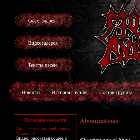
Фотогалерея
Видеогалерея
Тексты песен
Новости
История группы
Состав группы
Abominations
Последние новости
Рассказ о виниловой версии
"Covenant"
Видео, рассказывающее о