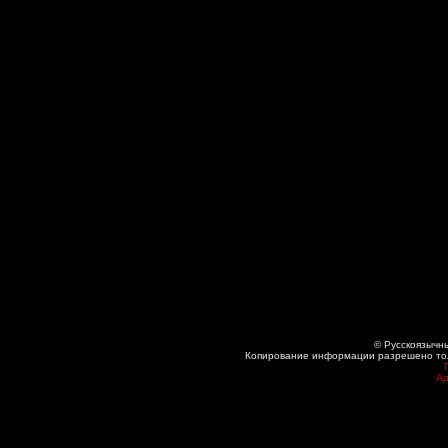
© Русскоязычны
Копирование информации разрешено толь
Ад