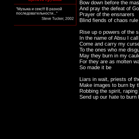
Bow down before the mas
And pray the defeat of G
"Музыка и секс!!! В разной
последовательности..."
Prayer of the ensnarers
Steve Tucker, 2002
Blind fiends of chaos rule
Rise up o powers of the 
In the name of Absu I call
Come and carry my curs
To the ones who me disgu
May they burn in my caul
For they are as molten w
So made it be
Liars in wait, priests of th
Make images to burn by 
Robbing the spirit, raping
Send up our hate to burn