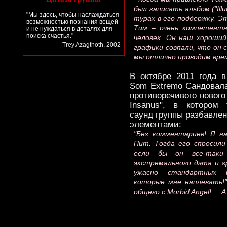
был записать альбом ("Illu
"Мы здесь, чтобы наслаждаться
турах в его поддержку. Эт
возможностью познания вещей
Тим – очень компетентн
и не нуждаться в деталях для
поиска счастья."
человек. Он наш хороший
Trey Azagthoth, 2002
графики совпали, что он 
мы отлично проводим врем
В октябре 2011 года 
Som Extremo Сандовала
противоречивого нового 
Insanus", в котором 
саунд группы разбавле
элементами:
"Без комментариев! Я н
Пит. Тогда его спросили
если бы он все-таки
экстремального дэта и г
ужасно стандартных и
которые мне наплевать!",
общего с Morbid Angel! ...