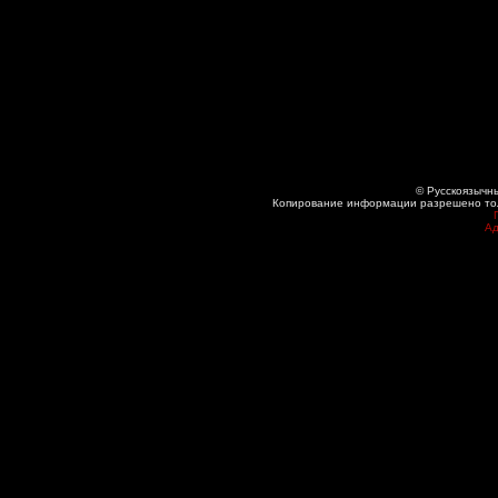
© Русскоязычны
Копирование информации разрешено толь
Ад