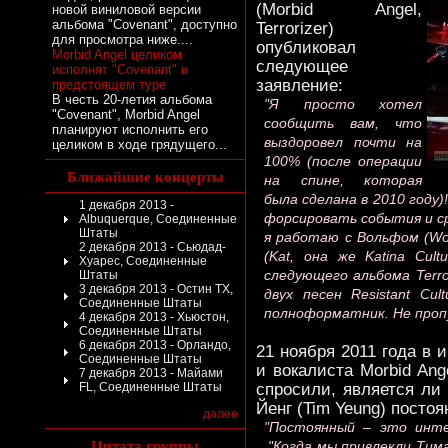
(Morbid Angel,
новой виниловой версии
альбома "Covenant", доступно
Terrorizer)
для просмотра ниже....
опубликовал
Morbid Angel целиком
следующее
исполнят "Covenant" в
заявление:
предстоящем туре
В честь 20-летия альбома
"Я просто хотел
"Covenant", Morbid Angel
сообщить вам, что
планируют исполнить его
выздоровел почти на
целиком в ходе грядущего...
100% (после операции
Ближайшие концерты
на спине, которая
была сделана в 2010 году)!
1 декабря 2013 -
форсировать события и ср
Albuquerque, Соединенные
Штаты
я работаю с Вольфом (Wol
2 декабря 2013 - Сьюдад-
(Kat, она же Katina Cul
Хуарес, Соединенные
следующего альбома Terro
Штаты
3 декабря 2013 - Остин TX,
двух песен Resistant Cu
Соединенные Штаты
полноформатник. Не пропу
4 декабря 2013 - Хьюстон,
Соединенные Штаты
6 декабря 2013 - Орландо,
21 ноября 2011 года в 
Соединенные Штаты
и вокалиста Morbid Ang
7 декабря 2013 - Майами
FL, Соединенные Штаты
спросили, является л
Йенг (Tim Yeung) посто
далее
"Постоянный – это инте
Цитата группы
"Когда мы привлекли Тима