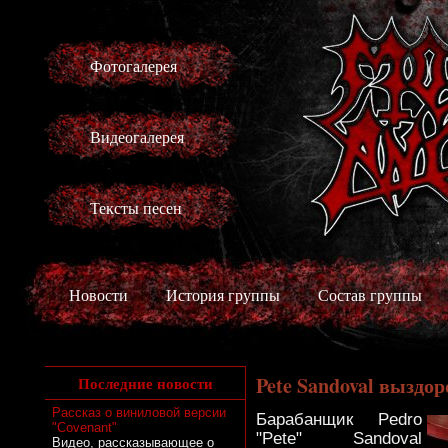
Фотогалерея
Видеогалерея
Тексты песен
Новости
История группы
Состав группы
Pete Sandoval выздо
Последние новости
Рассказ о виниловой версии
Барабанщик Pedro
"Covenant"
"Pete" Sandoval
Видео, рассказывающее о