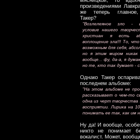
мясницкой, то вдохн
произведениями Лавкр
же теперь главное,
Такер?
"Возлелеяное зло - 
условие нашего творчес
христиан я есть аб
воплощение зла!!! То, чт
возможным для себя, абсо
но я этим миром никак 
вообще... фу, да-а, я дум
но те, кто так думает - с
Однако Такер оспарив
последнем альбоме:
"На этом альбоме не про
рассказывает о чем-то св
одна из черт творчества M
восприятии. Лирика на 1
понимать ее так, как им 
Ну да! И вообще, особе
никто не понимает б
вокалист. Может, вообще