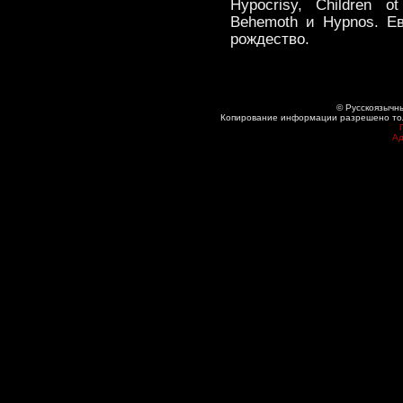
Hypocrisy, Children 
Behemoth и Hypnos. Е
рождество.
© Русскоязычны
Копирование информации разрешено толь
Ад