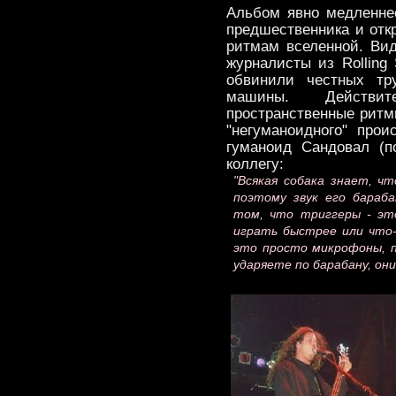
Альбом явно медленнее
предшественника и отк
ритмам вселенной. Вид
журналисты из Rolling
обвинили честных тр
машины. Действит
пространственные ритм
"негуманоидного" про
гуманоид Сандовал (п
коллегу:
"Всякая собака знает, ч
поэтому звук его бараб
том, что триггеры - эт
играть быстрее или что
это просто микрофоны, п
ударяете по барабану, они