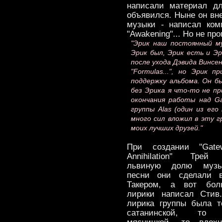
написали материал дл
объявился. Ныне он вн
музыки - написал ком
"Awakening"... Но не пр
"Эрик наш постоянный му
Эрик был, Эрик есть и Эр
после ухода Дэвида Винсе
"Formulas...", но Эрик 
поддержку альбома. Он б
без Эрика я что-то не пр
окончания работы над Ga
группы Alas (один из его
много сил вложил в эту г
моих лучших друзей."
При создании "Gate
Annihilation" Трей
львиную долю музы
песни они сделали 
Такером, а вот бол
лирики написал Стив
лирика группы была т
сатанинской, то к