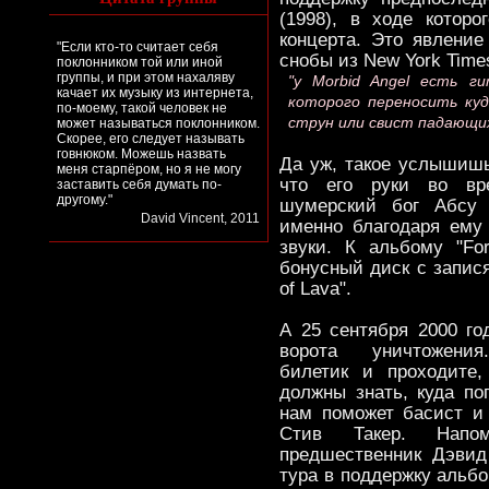
(1998), в ходе котор
концерта. Это явлени
"Если кто-то считает себя
снобы из New York Time
поклонником той или иной
группы, и при этом нахаляву
"y Morbid Angel есть г
качает их музыку из интернета,
которого переносить куд
по-моему, такой человек не
струн или свист падающих
может называться поклонником.
Скорее, его следует называть
говнюком. Можешь назвать
Да уж, такое услышишь
меня старпёром, но я не могу
что его руки во вр
заставить себя думать по-
другому."
шумерский бог Абсу 
David Vincent, 2011
именно благодаря ему
звуки. К альбому "For
бонусный диск с запися
of Lava".
А 25 сентября 2000 го
ворота уничтожения
билетик и проходите
должны знать, куда по
нам поможет басист и 
Стив Такер. Напо
предшественник Дэвид
тура в поддержку альбо