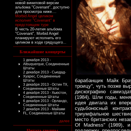
новой виниловой версии
альбома "Covenant", доступно
для просмотра ниже....
Morbid Angel целиком
исполнят "Covenant" в
предстоящем туре
В честь 20-летия альбома
"Covenant", Morbid Angel
планируют исполнить его
целиком в ходе грядущего...
Ближайшие концерты
1 декабря 2013 -
Albuquerque, Соединенные
Штаты
2 декабря 2013 - Сьюдад-
Хуарес, Соединенные
барабанщик Майк Бра
Штаты
3 декабря 2013 - Остин TX,
троицу", чуть позже вы
Соединенные Штаты
дискографию самизда
4 декабря 2013 - Хьюстон,
(1984). Шли годы, мен
Соединенные Штаты
6 декабря 2013 - Орландо,
идея двигала их впер
Соединенные Штаты
судьбоносный контра
7 декабря 2013 - Майами
FL, Соединенные Штаты
триумфальное шествие
место британских неза
далее
Of Madness" (1989), 
Цитата группы
поддержку предпоследн