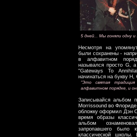
5 дней... Мы гоняли одну и
Несмотря на упомяну
были сохранены - напр
в алфавитном поря
назывался просто G, а
"Gateways То Annihil
начинаться на букву Н, 
"Это святая традиция 
алфавитном порядке, и он
Записывайся альбом п
Morrissound во Флорид
обложку оформил Дэн С
время образы классич
альбом ознаменов
запропавшего было к
классической школы.