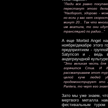
"Люди все равно покупа
перестанут этого делат
"Наоборот, здорово - мож
но если у вас нет скорос
минут 20... Так что мног
им вкатила, то они идут
трансляцией по радио..."
А еще Morbid Angel н
ноябре/декабре этого 
предприятием - группой
Satyricon и , ведь 
андеграундной культуре
"Это великая честь для 
горячится Стив. И д
рассматриваем этот тур
целой куче людей у
продемонстрирует это л
Pantera, то черт его знает
Зато мы уже знаем, что
мертвого металла на
фестивальным туром 