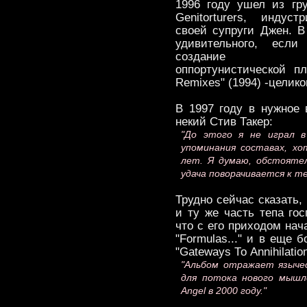
1996 году ушел из гр
Genitorturers, индуст
своей супруги Джен. В
удивительного, если
создание инду
оппортунистической пл
Remixes" (1994) -целико
В 1997 году в нужное
некий Стив Такер:
"До этого я не играл в
упоминания составах, хо
лет. Я думаю, обстояте
удача поворачивается к те
Трудно сейчас сказать,
и ту же часть тепа го
что с его приходом нач
"Formulas..." и в еще 
"Gateways То Annihilatio
"Альбом отражает языче
для потока нового мышл
Angel в 2000 году."