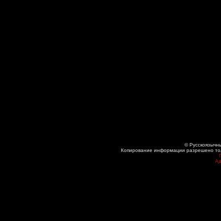
© Русскоязычны
Копирование информации разрешено толь
Ад