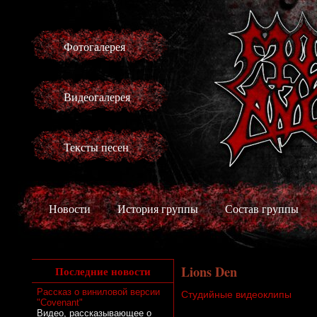
Фотогалерея
Видеогалерея
Тексты песен
Новости
История группы
Состав группы
Lions Den
Последние новости
Рассказ о виниловой версии
Студийные видеоклипы
"Covenant"
Видео, рассказывающее о