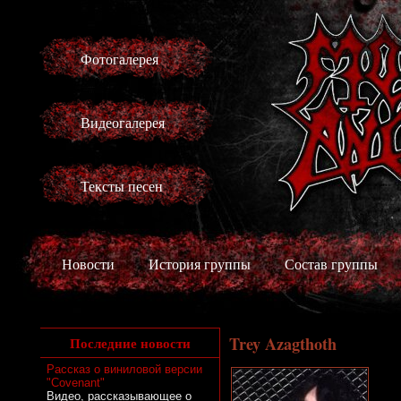
Фотогалерея
Видеогалерея
Тексты песен
Новости
История группы
Состав группы
Trey Azagthoth
Последние новости
Рассказ о виниловой версии
"Covenant"
Видео, рассказывающее о