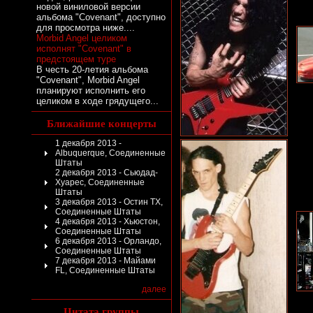
новой виниловой версии
альбома "Covenant", доступно
для просмотра ниже....
Morbid Angel целиком
исполнят "Covenant" в
предстоящем туре
В честь 20-летия альбома
"Covenant", Morbid Angel
планируют исполнить его
целиком в ходе грядущего...
Ближайшие концерты
1 декабря 2013 -
Albuquerque, Соединенные
Штаты
2 декабря 2013 - Сьюдад-
Хуарес, Соединенные
Штаты
3 декабря 2013 - Остин TX,
Соединенные Штаты
4 декабря 2013 - Хьюстон,
Соединенные Штаты
6 декабря 2013 - Орландо,
Соединенные Штаты
7 декабря 2013 - Майами
FL, Соединенные Штаты
далее
Цитата группы